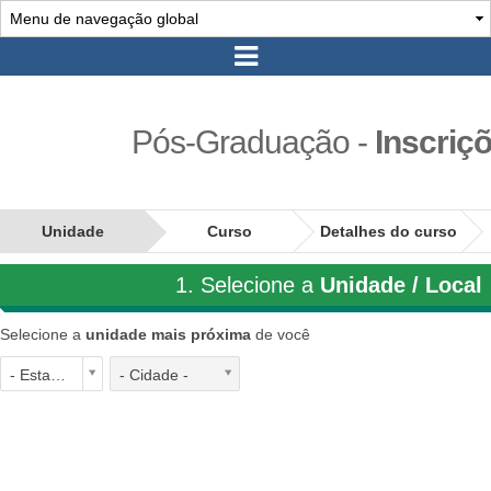
Pós-Graduação
-
Inscriç
Unidade
Curso
Detalhes do curso
1. Selecione a
Unidade / Local
Selecione a
unidade mais próxima
de você
- Estado -
- Cidade -